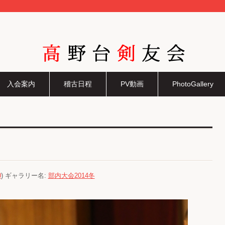
高野台剣友会
入会案内
稽古日程
PV動画
PhotoGallery
0
) ギャラリー名:
部内大会2014冬