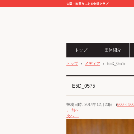
大阪・吹田市にある剣道クラブ
トップ
団体紹介
トップ
›
メディア
›
E5D_0575
E5D_0575
投稿日時:
2014年12月23日
(
600 × 90
← 前へ
次へ →