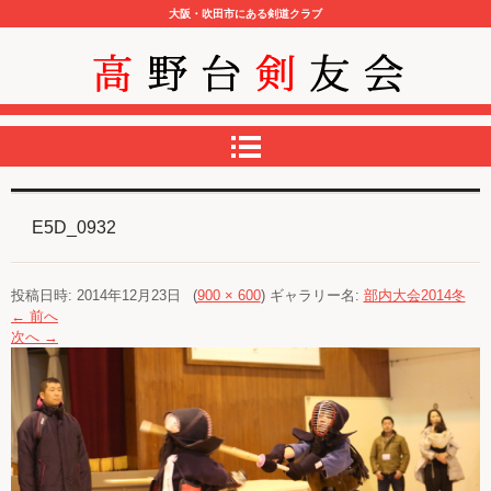
大阪・吹田市にある剣道クラブ
高野台剣友会
E5D_0932
投稿日時:
2014年12月23日
(
900 × 600
) ギャラリー名:
部内大会2014冬
← 前へ
次へ →