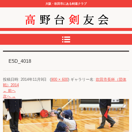
大阪・吹田市にある剣道クラブ
高野台剣友会
E5D_4018
投稿日時:
2014年11月9日
(
900 × 600
) ギャラリー名:
吹田市長杯（団体
戦）2014
← 前へ
次へ →