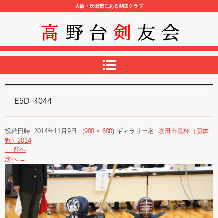
大阪・吹田市にある剣道クラブ
高野台剣友会
E5D_4044
投稿日時:
2014年11月9日
(
900 × 600
) ギャラリー名:
吹田市長杯（団体
戦）2014
← 前へ
次へ →