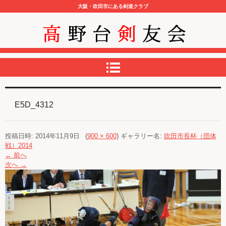
大阪・吹田市にある剣道クラブ
高野台剣友会
E5D_4312
投稿日時:
2014年11月9日
(
900 × 600
) ギャラリー名:
吹田市長杯（団体
戦）2014
← 前へ
次へ →