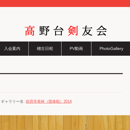
高野台剣友会
入会案内
稽古日程
PV動画
PhotoGallery
) ギャラリー名:
吹田市長杯（団体戦）2014