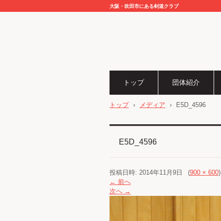
大阪・吹田市にある剣道クラブ
トップ
団体紹介
トップ
›
メディア
›
E5D_4596
E5D_4596
投稿日時:
2014年11月9日
(
900 × 600
← 前へ
次へ →