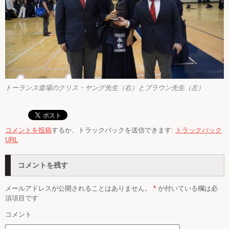
トーランス道場のクリス・ヤング先生（右）とブラウン先生（左）
コメントを投稿
するか、トラックバックを送信できます:
トラックバック
URL
コメントを残す
メールアドレスが公開されることはありません。
*
が付いている欄は必
須項目です
コメント