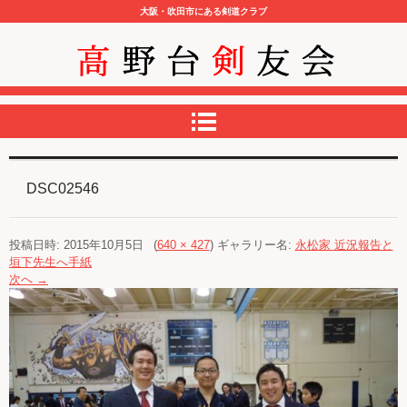
大阪・吹田市にある剣道クラブ
高野台剣友会
DSC02546
投稿日時:
2015年10月5日
(
640 × 427
) ギャラリー名:
永松家 近況報告と
垣下先生へ手紙
次へ →