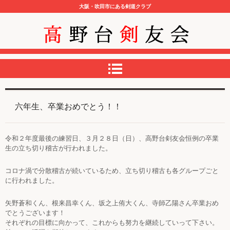
大阪・吹田市にある剣道クラブ
高野台剣友会
六年生、卒業おめでとう！！
令和２年度最後の練習日、３月２８日（日）、高野台剣友会恒例の卒業
生の立ち切り稽古が行われました。
コロナ渦で分散稽古が続いているため、立ち切り稽古も各グループごと
に行われました。
矢野蒼和くん、根来昌幸くん、坂之上侑大くん、寺師乙陽さん卒業おめ
でとうございます！
それぞれの目標に向かって、これからも努力を継続していって下さい。