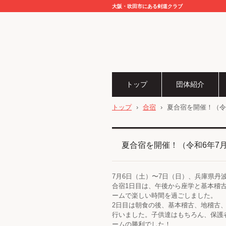
大阪・吹田市にある剣道クラブ
トップ
団体紹介
トップ
›
合宿
›
夏合宿を開催！（令
夏合宿を開催！（令和6年7月
7月6日（土）〜7日（日）、兵庫県
合宿1日目は、午後から座学と基本稽
ームで楽しい時間を過ごしました。
2日目は朝食の後、基本稽古、地稽古
行いました。子供達はもちろん、保護
ームの勝利でした！