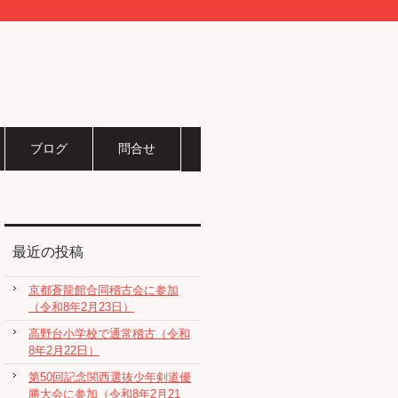
ブログ
問合せ
最近の投稿
京都蒼龍館合同稽古会に参加
（令和8年2月23日）
高野台小学校で通常稽古（令和
8年2月22日）
第50回記念関西選抜少年剣道優
勝大会に参加（令和8年2月21