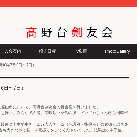
高野台剣友会
入会案内
稽古日程
PV動画
PhotoGallery
和6年7月6日〜7日）
6日〜7日）
丹波篠山市において、高野台剣友会の夏合宿を行いました。
古を行い、みんなで入浴、美味しい夕食の後、ビンゴやじゃんけん列車ゲ
、最後に小中学生チームvs大人チーム（保護者・指導者）の素振り試合を
者も大きな声で精一杯素振りをしてくださいました。結果は小中学生チ