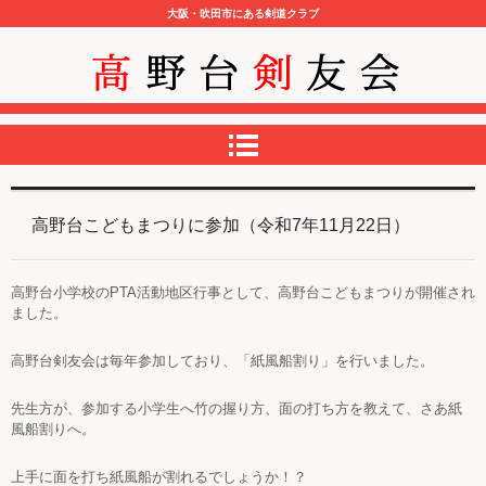
大阪・吹田市にある剣道クラブ
高野台剣友会
高野台こどもまつりに参加（令和7年11月22日）
高野台小学校の
PTA
活動地区行事として、高野台こどもまつりが開催され
ました。
高野台剣友会は毎年参加しており、「紙風船割り」を行いました
。
先生方が、参加する小学生へ竹の握り方、面の打ち方を教えて、さあ紙
風船割りへ
。
上手に面を打ち紙風船が割れるでしょうか！？