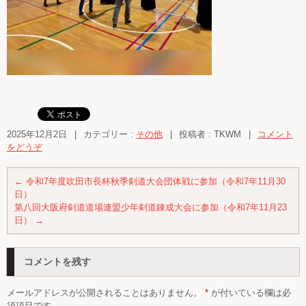
2025年12月2日
|
カテゴリー :
その他
|
投稿者 : TKWM
|
コメント
をどうぞ
←
令和7年度吹田市長杯秋季剣道大会団体戦に参加（令和7年11月30
日）
第八回大阪府剣道道場連盟少年剣道錬成大会に参加（令和7年11月23
日）
→
コメントを残す
メールアドレスが公開されることはありません。
*
が付いている欄は必
須項目です