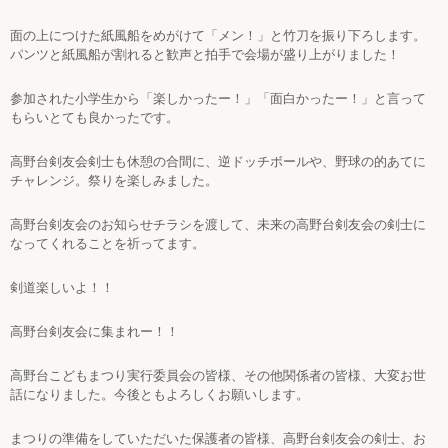
面の上につけた紙風船をめがけて「メン！」と竹刀を振り下ろします。
パンツと紙風船が割れると歓声と拍手で会場が盛り上がりました！
参加された小学生から「楽しかったー！」「面白かったー！」と言って
もらいとても良かったです
。
高野台剣友会剣士も休憩の合間に、逆ドッチボールや、野球の的あてに
チャレンジ。祭りを楽しみました。
高野台剣友会のお知らせチラシを渡して、未来の高野台剣友会の剣士に
なってくれることを祈ってます。
剣道楽しいよ！！
高野台剣友会に集まれー！！
高野台こどもまつり実行委員会の皆様、その他関係者の皆様、大変お世
話になりました。今後ともよろしくお願いしま
す。
まつりの準備をしていただいた保護者の皆様、高野台剣友会の剣士、お