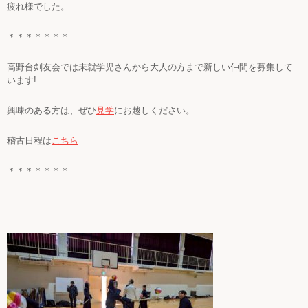
疲れ様でした。
＊＊＊＊＊＊＊
高野台剣友会では未就学児さんから大人の方まで新しい仲間を募集して
います
!
興味のある方は、ぜひ
見学
にお越しください。
稽古日程は
こちら
＊＊＊＊＊＊＊