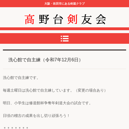
大阪・吹田市にある剣道クラブ
高野台剣友会
洗心館で自主練（令和7年12月6日）
洗心館で自主練です。
毎週土曜日は洗心館で自主練しています。（変更の場合あり）
明日、小学生は修道館杯争奪年剣道大会の試合です
。
日頃の稽古の成果を出し切り頑張ろう！
＊＊＊＊＊＊＊