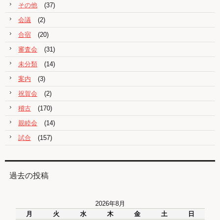
その他
(37)
会議
(2)
合宿
(20)
審査会
(31)
未分類
(14)
案内
(3)
祝賀会
(2)
稽古
(170)
親睦会
(14)
試合
(157)
過去の投稿
2026年8月
月
火
水
木
金
土
日