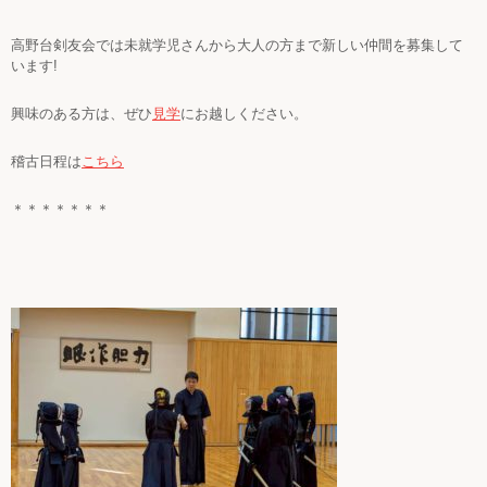
高野台剣友会では未就学児さんから大人の方まで新しい仲間を募集して
います
!
興味のある方は、ぜひ
見学
にお越しください。
稽古日程は
こちら
＊＊＊＊＊＊＊