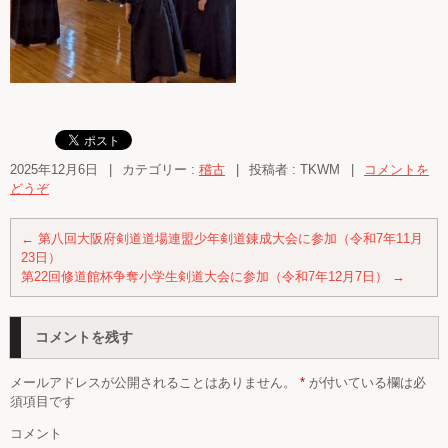
2025年12月6日
|
カテゴリー :
稽古
|
投稿者 : TKWM
|
コメントを
どうぞ
←
第八回大阪府剣道道場連盟少年剣道錬成大会に参加（令和7年11月
23日）
第22回修道館杯争奪小学生剣道大会に参加（令和7年12月7日）
→
コメントを残す
メールアドレスが公開されることはありません。
*
が付いている欄は必
須項目です
コメント